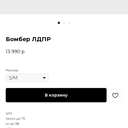
Бомбер ЛДПР
13 990
р.
Размер
В корзину
S/M
талия до 75
ог до 98