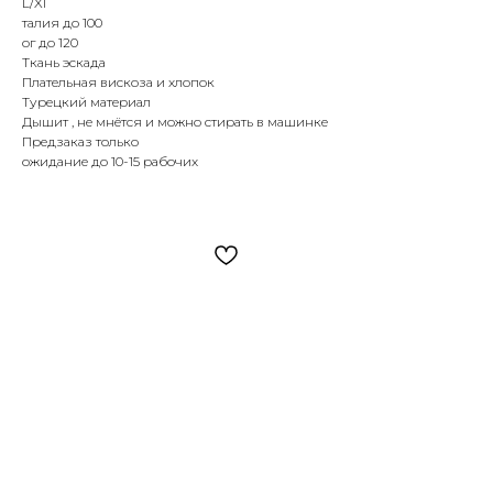
L/Xl
талия до 100
ог до 120
Ткань эскада
Плательная вискоза и хлопок
Турецкий материал
Дышит , не мнётся и можно стирать в машинке
Предзаказ только
ожидание до 10-15 рабочих