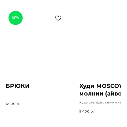
NEW
БРЮКИ
Худи MOSCOW 
молнии (айвор
Худи oversize с легким наче
6 900
р.
9 400
р.