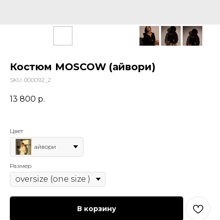
Костюм MOSCOW (айвори)
SKU:
000092_2
13 800
р.
Цвет
айвори
Размер
В корзину